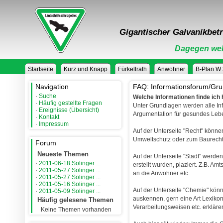
Gigantischer Galvanikbetr
Dagegen weh
Startseite
Kurz und Knapp
Fürkeltrath
Anwohner
B-Plan W
Navigation
FAQ: Informationsforum/Gr
·
Suche
Welche Informationen finde ich 
·
Häufig gestellte Fragen
Unter Grundlagen werden alle Inf
·
Ereignisse (Übersicht)
Argumentation für gesundes Leb
·
Kontakt
·
Impressum
Auf der Unterseite "Recht" könne
Umweltschutz oder zum Baurecht
Forum
Neueste Themen
Auf der Unterseite "Stadt" werden
·
2011-06-18 Solinger ...
erstellt wurden, plaziert. Z.B. Amt
·
2011-05-27 Solinger ...
an die Anwohner etc.
·
2011-05-27 Solinger ...
·
2011-05-16 Solinger ...
Auf der Unterseite "Chemie" könn
·
2011-05-09 Solinger ...
auskennen, gern eine Art Lexikon
Häufig gelesene Themen
Verarbeitungsweisen etc. erkläre
Keine Themen vorhanden