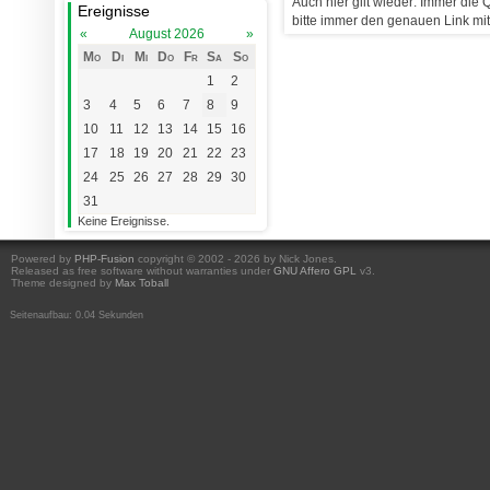
Auch hier gilt wieder: Immer die
Ereignisse
bitte immer den genauen Link mi
«
August 2026
»
Mo
Di
Mi
Do
Fr
Sa
So
1
2
3
4
5
6
7
8
9
10
11
12
13
14
15
16
17
18
19
20
21
22
23
24
25
26
27
28
29
30
31
Keine Ereignisse.
Powered by
PHP-Fusion
copyright © 2002 - 2026 by Nick Jones.
Released as free software without warranties under
GNU Affero GPL
v3.
Theme designed by
Max Toball
Seitenaufbau: 0.04 Sekunden