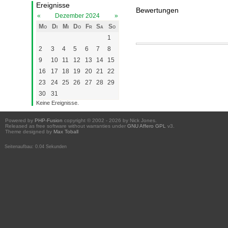
Ereignisse
Bewertungen
«
Dezember 2024
»
Mo
Di
Mi
Do
Fr
Sa
So
1
2
3
4
5
6
7
8
9
10
11
12
13
14
15
16
17
18
19
20
21
22
23
24
25
26
27
28
29
30
31
Keine Ereignisse.
Powered by
PHP-Fusion
copyright © 2002 - 2026 by Nick Jones.
Released as free software without warranties under
GNU Affero GPL
v3.
Theme designed by
Max Toball
Seitenaufbau: 0.04 Sekunden