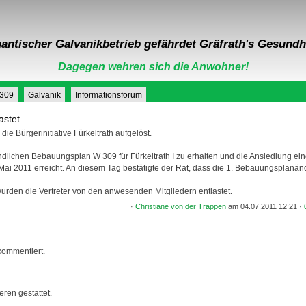
antischer Galvanikbetrieb gefährdet Gräfrath's Gesundh
Dagegen wehren sich die Anwohner!
 309
Galvanik
Informationsforum
astet
 die Bürgerinitiative Fürkeltrath aufgelöst.
dlichen Bebauungsplan W 309 für Fürkeltrath I zu erhalten und die Ansiedlung ein
Mai 2011 erreicht. An diesem Tag bestätigte der Rat, dass die 1. Bebauungsplanän
rden die Vertreter von den anwesenden Mitgliedern entlastet.
·
Christiane von der Trappen
am 04.07.2011 12:21 ·
kommentiert.
ren gestattet.