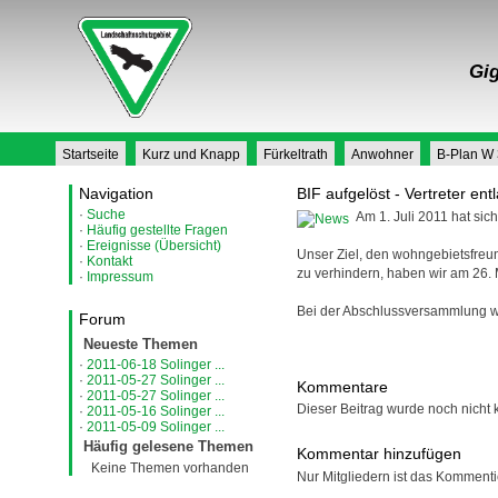
Gig
Startseite
Kurz und Knapp
Fürkeltrath
Anwohner
B-Plan W
Navigation
BIF aufgelöst - Vertreter entl
·
Suche
Am 1. Juli 2011 hat sich
·
Häufig gestellte Fragen
·
Ereignisse (Übersicht)
Unser Ziel, den wohngebietsfreun
·
Kontakt
zu verhindern, haben wir am 26. 
·
Impressum
Bei der Abschlussversammlung wu
Forum
Neueste Themen
·
2011-06-18 Solinger ...
·
2011-05-27 Solinger ...
Kommentare
·
2011-05-27 Solinger ...
Dieser Beitrag wurde noch nicht 
·
2011-05-16 Solinger ...
·
2011-05-09 Solinger ...
Häufig gelesene Themen
Kommentar hinzufügen
Keine Themen vorhanden
Nur Mitgliedern ist das Kommentie