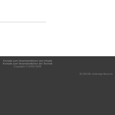
Kontakt zum Verantwortlichen des Inhalts
Kontakt zum Verantwortlichen der Technik
Copyright © 2008-2009
35,549,091 eindeutige Besuche