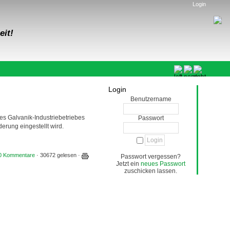
Login
eit!
Login
Benutzername
es Galvanik-Industriebetriebes
Passwort
derung eingestellt wird.
0 Kommentare
· 30672 gelesen ·
Passwort vergessen?
Jetzt ein
neues Passwort
zuschicken lassen.